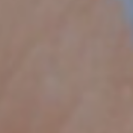
ES
FR
EN
TR
IR A EUROTAB OPERATIONS