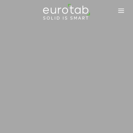
EUROTAB
ENGAGEMENTS
PRODUITS
ACTUALITÉS
BLOG
TABINFO
CONTACTEZ-NOUS
NOUS REJOINDRE