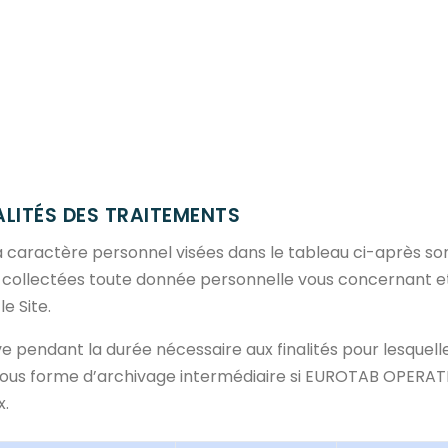
quipe de 247 personnes, complémentaires et compétentes, réparties sur nos 2 sites d
s d’entretien en format solide, respectueux de l’environnement, pour contribuer à l’hyg
actes, un format d'avenir !
oudre compressée, un véritable concentré de développement durable.
ALITÉS DES TRAITEMENTS
 à caractère personnel visées dans le tableau ci-après son
ollectées toute donnée personnelle vous concernant et
e Site.
endant la durée nécessaire aux finalités pour lesquelles 
sous forme d’archivage intermédiaire si EUROTAB OPERATIO
x.