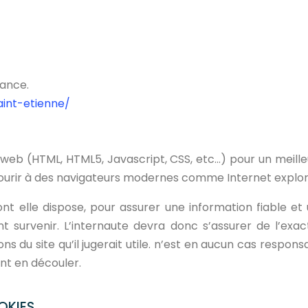
rance.
aint-etienne/
web (HTML, HTML5, Javascript, CSS, etc…) pour un meilleu
rir à des navigateurs modernes comme Internet explorer,
elle dispose, pour assurer une information fiable et un
nt survenir. L’internaute devra donc s’assurer de l’exa
ns du site qu’il jugerait utile. n’est en aucun cas responsa
ant en découler.
OKIES