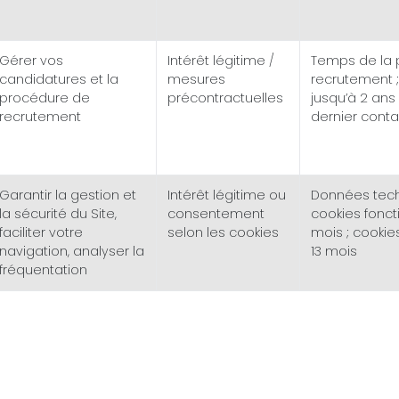
Gérer vos
Intérêt légitime /
Temps de la 
candidatures et la
mesures
recrutement 
procédure de
précontractuelles
jusqu’à 2 an
recrutement
dernier conta
Garantir la gestion et
Intérêt légitime ou
Données techn
la sécurité du Site,
consentement
cookies foncti
faciliter votre
selon les cookies
mois ; cookies
navigation, analyser la
13 mois
fréquentation