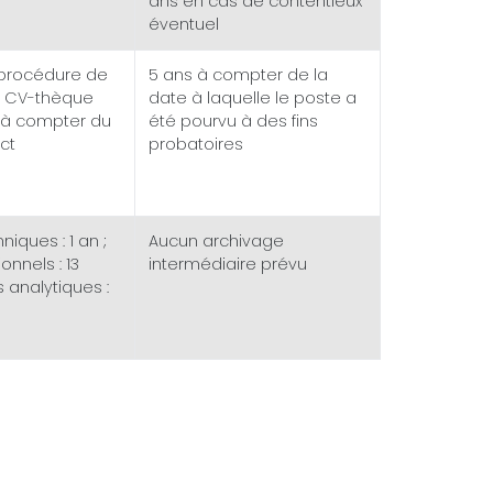
ans en cas de contentieux
éventuel
procédure de
5 ans à compter de la
; CV-thèque
date à laquelle le poste a
s à compter du
été pourvu à des fins
ct
probatoires
iques : 1 an ;
Aucun archivage
onnels : 13
intermédiaire prévu
 analytiques :