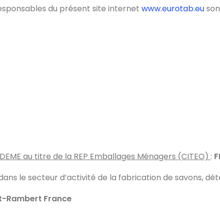
esponsables du présent site internet
www.eurotab.eu
sont
l’ADEME au titre de la REP Emballages Ménagers (CITEO)
:
F
dans le secteur d’activité de la fabrication de savons, dét
nt-Rambert France