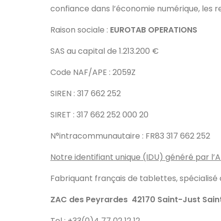
confiance dans l’économie numérique, les r
Raison sociale :
EUROTAB OPERATIONS
SAS au capital de 1.213.200 €
Code NAF/APE : 2059Z
SIREN : 317 662 252
SIRET : 317 662 252 000 20
N°intracommunautaire : FR83 317 662 252
Notre identifiant unique (IDU) généré par 
Fabriquant français de tablettes, spécialisé 
ZAC des Peyrardes 42170 Saint-Just Sai
Tel : +33(0)4 77 02 12 12