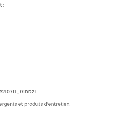
 :
R210711_01DDZL
ergents et produits d’entretien.