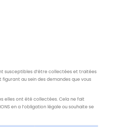
e production en France.
iène, à la santé et au bien-être de tous.
t susceptibles d’être collectées et traitées
 figurant au sein des demandes que vous
elles ont été collectées. Cela ne fait
NS en a l’obligation légale ou souhaite se