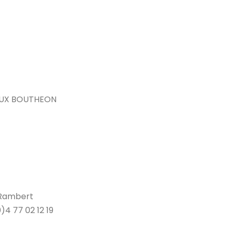
IEUX BOUTHEON
-Rambert
)4 77 02 12 19