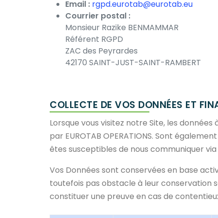
Email :
rgpd.eurotab@eurotab.eu
Courrier postal :
Monsieur Razike BENMAMMAR
Équipe
Eurotab Operations, une é
Référent RGPD
A propos
Nous créons des produit
ZAC des Peyrardes
Format solide
Les tablettes comp
Missions & RSE
42170 SAINT-JUST-SAINT-RAMBERT
La tablette de p
COLLECTE DE VOS DONNÉES ET FIN
Lorsque vous visitez notre Site, les données
par EUROTAB OPERATIONS. Sont également c
êtes susceptibles de nous communiquer via l
Vos Données sont conservées en base active p
toutefois pas obstacle à leur conservation 
constituer une preuve en cas de contentieu