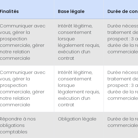
Finalités
Base légale
Durée de con
Communiquer avec
Intérêt légitime,
Durée nécess
vous, gérer la
consentement
traitement d
prospection
lorsque
prospect : 3 an
commerciale, gérer
légalement requis,
durée de la r
notre relation
exécution d’un
commerciale 
commerciale
contrat
Communiquer avec
Intérêt légitime,
Durée nécess
vous, gérer la
consentement
traitement d
prospection
lorsque
prospect : 3 an
commerciale, gérer
légalement requis,
durée de la r
notre relation
exécution d’un
commerciale 
commerciale
contrat
Répondre à nos
Obligation légale
Durée de la r
obligations
commerciale
comptables