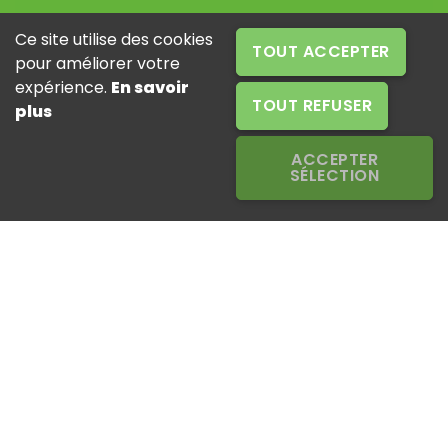
Ce site utilise des cookies
LES INSTALLATIONS D'EUROTAB AVRASYA
TOUT ACCEPTER
LE PARC MARCHINE
pour améliorer votre
expérience.
En savoir
TOUT REFUSER
plus
ACCEPTER
SÉLECTION