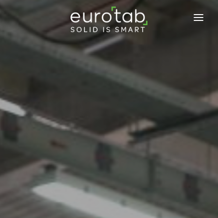
EUROTAB
ENGAGEMENTS
PRODUITS
ACTUALITÉS
BLOG
TABINFO
CONTACTEZ-NOUS
NOUS REJOINDRE