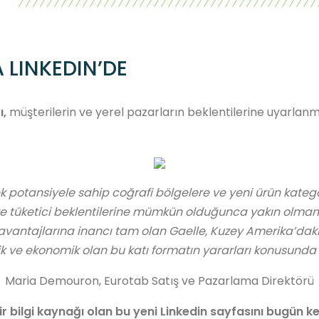
 LINKEDIN’DE
ı,
müşterilerin ve yerel pazarların beklentilerine uyarlanm
 potansiyele sahip coğrafi bölgelere ve yeni ürün kategori
e tüketici beklentilerine mümkün olduğunca yakın olmam
 avantajlarına inancı tam olan Gaelle, Kuzey Amerika’dak
atik ve ekonomik olan bu katı formatın yararları konusunda
ations, Fransa'daki 2 üretim tesisinde, 247 kişilik birbirini tamamlayan ve yetkin bir ekip
Maria Demouron, Eurotab Satış ve Pazarlama Direktörü
ye saygılı, herkesin hijyenine, sağlığına ve refahına katkıda bulunacak katı formatta temiz
ıştırılmış tabletler, geleceğin formatı !
Sosyal Sorumluluk
Sıkıştırılmış tozdan üretilen tablet: geliştirmede gerçek bir sürdürü
ir bilgi kaynağı olan bu yeni Linkedin sayfasını bugün k