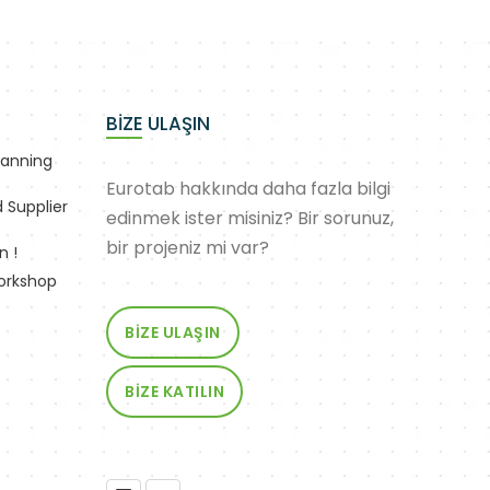
BİZE ULAŞIN
lanning
Eurotab hakkında daha fazla bilgi
 Supplier
edinmek ister misiniz? Bir sorunuz,
bir projeniz mi var?
n !
Workshop
BİZE ULAŞIN
BİZE KATILIN