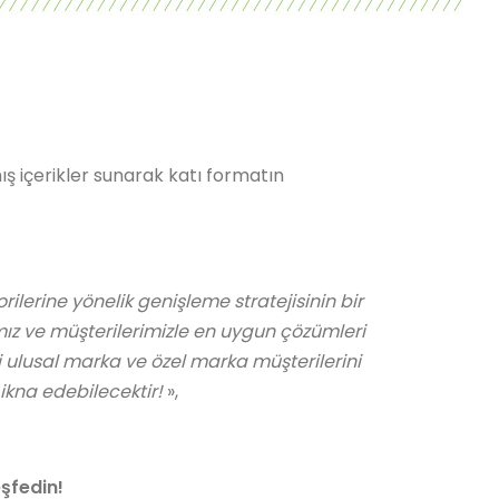
ış içerikler sunarak katı formatın
lerine yönelik genişleme stratejisinin bir
ız ve müşterilerimizle en uygun çözümleri
i ulusal marka ve özel marka müşterilerini
 ikna edebilecektir!
»,
.
lik ürünleri üretiyoruz.
lebilirlik konsantresi
eşfedin!