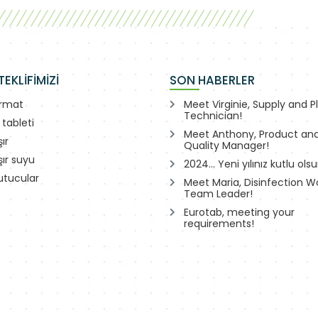
EKLİFİMİZİ
SON HABERLER
ormat
Meet Virginie, Supply and P
Technician!
 tableti
Meet Anthony, Product and
ır
Quality Manager!
ır suyu
2024… Yeni yılınız kutlu olsu
utucular
Meet Maria, Disinfection 
Team Leader!
Eurotab, meeting your
requirements!