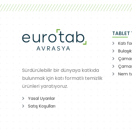
TABLET T
Katı f
Bulaşık
Çamaş
Çamaş
Sürdürülebilir bir dünyaya katkıda
Nem t
bulunmak için katı formatlı temizlik
ürünleri yaratıyoruz.
Yasal Uyarılar
Satış Koşulları