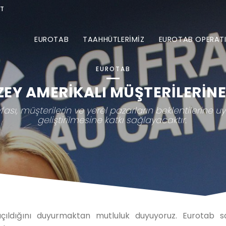
İT
EUROTAB
TAAHHÜTLERİMİZ
EUROTAB OPERAT
EUROTAB
ZEY AMERİKALI MÜŞTERİLERİNE
sı, müşterilerin ve yerel pazarların beklentilerine u
geliştirilmesine katkı sağlayacaktır.
 açıldığını duyurmaktan mutluluk duyuyoruz. Eurotab 