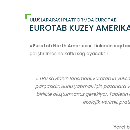
ULUSLARARASI PLATFORMDA EUROTAB
EUROTAB KUZEY AMERIKA
« Eurotab North America » Linkedin sayfas
geliştirilmesine katkı sağlayacaktır.
«
TBu sayfanın lansmanı, Eurotab'ın yüksek
parçasıdır. Bunu yapmak için pazarlara v
birlikte oluşturmamız gerekiyor. Tabletin
ekolojik, verimli, pr
Ekip
Eurotab Oper
Hakkında
Çevre
Katı format
Sık
Misyonumuz & 
Yerel b