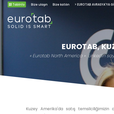
TabInfo
Bize ulaşın
Bize katılın
> EUROTAB AVRASYA'YA G
EUROTAB, KU
« Eurotab North America » Linkedin sayfa
Kuzey Amerika'da satış temsilciliğimizin