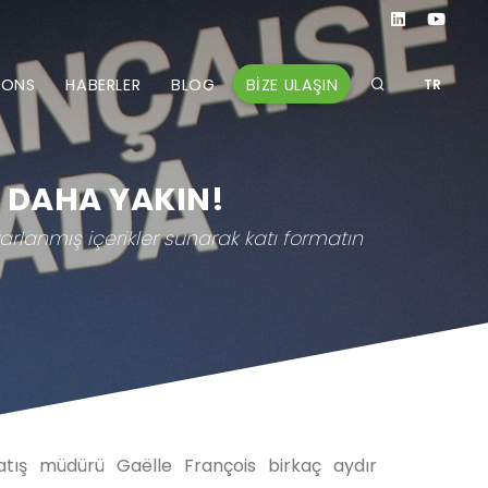
BİZE ULAŞIN
IONS
HABERLER
BLOG
TR
 DAHA YAKIN!
yarlanmış içerikler sunarak katı formatın
satış müdürü Gaëlle François birkaç aydır